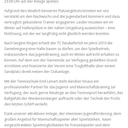
23:00 Uhr auf der Anlage spielen.
Aufgrund des deutlich besseren Platzangebots konnten wir uns
verstärkt um den Nachwuchs und die Jugendarbeit kümmern und dazu
vertraglich gebundene Trainer engagieren. Leider mussten wir im
Winter auf Hallenplätze in der nahen Umgebung ausweichen – eine
Notlösung, mit der wir langfristig nicht glücklich werden konnten.
Nach langem Ringen erhielt der TC Neukeferloh im Jahre 2010 die
Genehmigung eine Halle bauen zu dürfen, um den Spielbetrieb,
insbesondere das Jugendtraining, auch im Winter aufrecht erhalten zu
können. Auf dem von der Gemeinde zur Verfügung gestellten Grund
errichtete und finanzierte der Verein eine Traglufthalle über einem
Sandplatz direkt neben der Clubanlage.
Mit der Tennisschule Emil Lenart steht darüber hinaus ein
professioneller Partner für das Jugend- und Mannschaftstraining zur
Verfügung, der auch gerne Neulinge an den Tennissport heranführt, das
Ballgefühl der Wiedereinsteiger auffrischt oder der Technik der Profis
den letzten Schliff verleiht.
Dank unserer attraktiven Anlage, der intensiven Jugendförderung, dem
großen Angebot für Mannschaftsspieler aller Spielstärken, kaum
eingeschränkten Spielmöglichkeiten für Freizeitspieler und dem