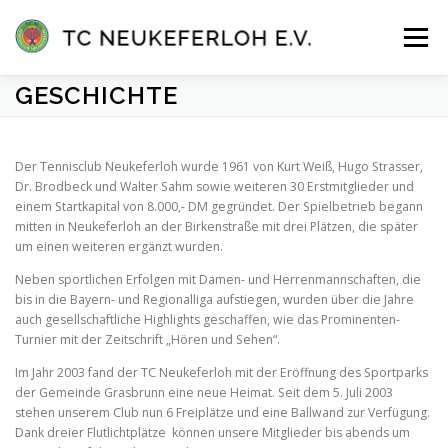
Zum
Inhalt
Menü
springen
GESCHICHTE
VEREIN
ANLAGE & HALLE
MANNSCHAFTEN
Der Tennisclub Neukeferloh wurde 1961 von Kurt Weiß, Hugo Strasser,
Dr. Brodbeck und Walter Sahm sowie weiteren 30 Erstmitglieder und
TENNISSCHULE
KONTAKT
MITGLIEDER-LOGIN
einem Startkapital von 8.000,- DM gegründet. Der Spielbetrieb begann
mitten in Neukeferloh an der Birkenstraße mit drei Plätzen, die später
um einen weiteren ergänzt wurden.
Neben sportlichen Erfolgen mit Damen- und Herrenmannschaften, die
bis in die Bayern- und Regionalliga aufstiegen, wurden über die Jahre
auch gesellschaftliche Highlights geschaffen, wie das Prominenten-
Turnier mit der Zeitschrift „Hören und Sehen“.
Im Jahr 2003 fand der TC Neukeferloh mit der Eröffnung des Sportparks
der Gemeinde Grasbrunn eine neue Heimat. Seit dem 5. Juli 2003
stehen unserem Club nun 6 Freiplätze und eine Ballwand zur Verfügung.
Dank dreier Flutlichtplätze können unsere Mitglieder bis abends um