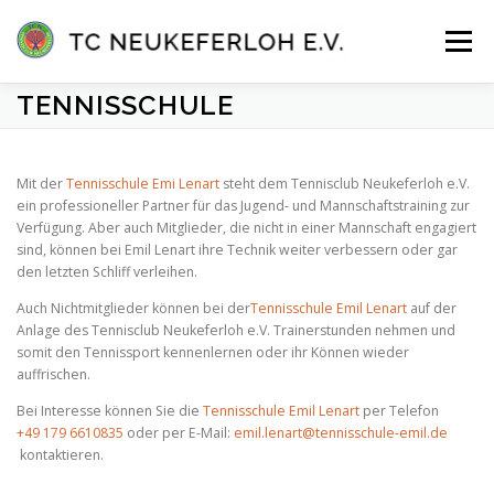
Zum
Inhalt
Menü
springen
TENNISSCHULE
VEREIN
ANLAGE & HALLE
MANNSCHAFTEN
Mit der
Tennisschule Emi Lenart
steht dem Tennisclub Neukeferloh e.V.
ein professioneller Partner für das Jugend- und Mannschaftstraining zur
TENNISSCHULE
KONTAKT
MITGLIEDER-LOGIN
Verfügung. Aber auch Mitglieder, die nicht in einer Mannschaft engagiert
sind, können bei Emil Lenart ihre Technik weiter verbessern oder gar
den letzten Schliff verleihen.
Auch Nichtmitglieder können bei der
Tennisschule Emil Lenart
auf der
Anlage des Tennisclub Neukeferloh e.V. Trainerstunden nehmen und
somit den Tennissport kennenlernen oder ihr Können wieder
auffrischen.
Bei Interesse können Sie die
Tennisschule Emil Lenart
per Telefon
+49 179 6610835
oder per E-Mail:
emil.lenart@tennisschule-emil.de
kontaktieren.