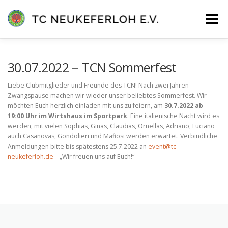
Zum
Inhalt
Menü
springen
VEREIN
ANLAGE & HALLE
MANNSCHAFTEN
30.07.2022 – TCN Sommerfest
Liebe Clubmitglieder und Freunde des TCN! Nach zwei Jahren
Zwangspause machen wir wieder unser beliebtes Sommerfest. Wir
TENNISSCHULE
KONTAKT
MITGLIEDER-LOGIN
möchten Euch herzlich einladen mit uns zu feiern, am
30.7.2022 ab
19:00 Uhr im Wirtshaus im Sportpark
. Eine italienische Nacht wird es
werden, mit vielen Sophias, Ginas, Claudias, Ornellas, Adriano, Luciano
auch Casanovas, Gondolieri und Mafiosi werden erwartet. Verbindliche
Anmeldungen bitte bis spätestens 25.7.2022 an
event@tc-
neukeferloh.de
– „Wir freuen uns auf Euch!“