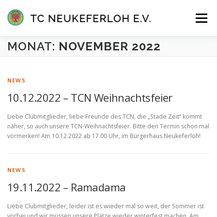
Zum
Inhalt
Menü
springen
MONAT:
NOVEMBER 2022
VEREIN
ANLAGE & HALLE
MANNSCHAFTEN
NEWS
TENNISSCHULE
KONTAKT
MITGLIEDER-LOGIN
10.12.2022 – TCN Weihnachtsfeier
Liebe Clubmitglieder, liebe Freunde des TCN, die „Stade Zeit“ kommt
näher, so auch unsere TCN-Weihnachtsfeier. Bitte den Termin schon mal
vormerken! Am 10.12.2022 ab 17.00 Uhr, im Bürgerhaus Neukeferloh!
NEWS
19.11.2022 – Ramadama
Liebe Clubmitglieder, leider ist es wieder mal so weit, der Sommer ist
vorbei und wir müssen unsere Plätze wieder winterfest machen. Am