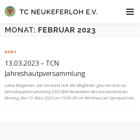
Zum
Inhalt
Menü
springen
MONAT:
FEBRUAR 2023
VEREIN
ANLAGE & HALLE
MANNSCHAFTEN
NEWS
TENNISSCHULE
KONTAKT
MITGLIEDER-LOGIN
13.03.2023 – TCN
Jahreshautpversammlung
Liebe Mitglieder, der Vorstand lädt alle Mitglieder ganz herzlich zur
Jahreshauptversammlung 2023 (Mit Neuwahlen des Vorstandes!) am
Montag, den 13. März 2023 um 19.00 Uhr im Wirtshaus am Sportpark ein.