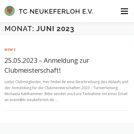
Zum
Inhalt
Menü
springen
MONAT:
JUNI 2023
VEREIN
ANLAGE & HALLE
MANNSCHAFTEN
NEWS
TENNISSCHULE
KONTAKT
MITGLIEDER-LOGIN
25.05.2023 – Anmeldung zur
Clubmeisterschaft!
Liebe Clubmitglieder, hier findet Ihr eine Beschreibung des Ablaufs und
der Anmeldung für die Clubmeisterschaften 2023 – Turnierleitung:
Michaela Kahlhammer. Bitte sendet uns Eure Teilnahme mit einer Email
an event@tc-neukeferloh.de …