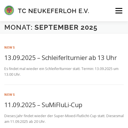
Zum
Inhalt
Menü
springen
MONAT:
SEPTEMBER 2025
VEREIN
ANLAGE & HALLE
MANNSCHAFTEN
NEWS
TENNISSCHULE
KONTAKT
MITGLIEDER-LOGIN
13.09.2025 – Schleiferlturnier ab 13 Uhr
Es findet mal wieder ein Schleiferlturnier statt. Termin: 13.09.2025 um
13.00 Uhr.
NEWS
11.09.2025 – SuMiFluLi-Cup
Dieses Jahr findet wieder der Super-Mixed-Flutlicht-Cup statt. Diesesmal
am 11.09.2025 ab 20 Uhr.