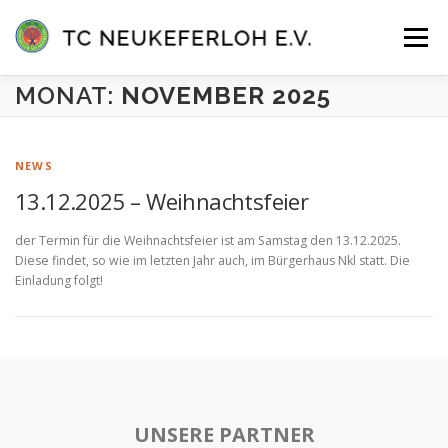
Zum
Inhalt
Menü
springen
MONAT:
NOVEMBER 2025
VEREIN
ANLAGE & HALLE
MANNSCHAFTEN
NEWS
TENNISSCHULE
KONTAKT
MITGLIEDER-LOGIN
13.12.2025 – Weihnachtsfeier
der Termin für die Weihnachtsfeier ist am Samstag den 13.12.2025.
Diese findet, so wie im letzten Jahr auch, im Bürgerhaus Nkl statt. Die
Einladung folgt!
UNSERE PARTNER