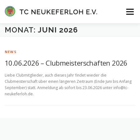
Zum
Inhalt
Menü
springen
MONAT:
JUNI 2026
VEREIN
ANLAGE & HALLE
MANNSCHAFTEN
NEWS
TENNISSCHULE
KONTAKT
MITGLIEDER-LOGIN
10.06.2026 – Clubmeisterschaften 2026
Liebe Clubmitglieder, auch dieses Jahr findet wieder die
Clubmeisterschaft über einen längeren Zeitraum (Ende Juni bis Anfang
September) statt. Anmeldung ab sofort bis 23.06.2026 unter info@tc-
neukeferloh.de.