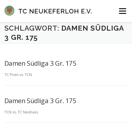
Zum
Inhalt
Menü
springen
SCHLAGWORT:
DAMEN SÜDLIGA
VEREIN
ANLAGE & HALLE
MANNSCHAFTEN
3 GR. 175
TENNISSCHULE
KONTAKT
MITGLIEDER-LOGIN
Damen Südliga 3 Gr. 175
TC Prien vs. TCN
Damen Südliga 3 Gr. 175
TCN vs. TC Neuhaus