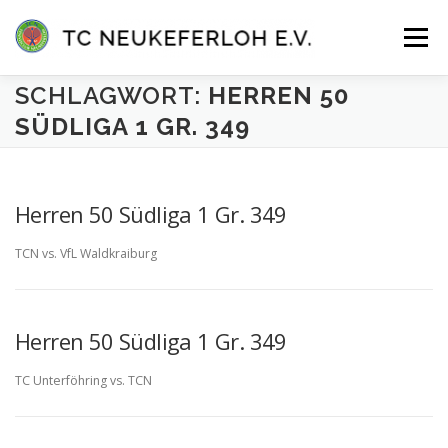
Zum
Inhalt
Menü
springen
SCHLAGWORT:
HERREN 50
VEREIN
ANLAGE & HALLE
MANNSCHAFTEN
SÜDLIGA 1 GR. 349
TENNISSCHULE
KONTAKT
MITGLIEDER-LOGIN
Herren 50 Südliga 1 Gr. 349
TCN vs. VfL Waldkraiburg
Herren 50 Südliga 1 Gr. 349
TC Unterföhring vs. TCN